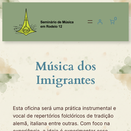
Pular
para
0
o
conteúdo
Música dos
Imigrantes
Esta oficina será uma prática instrumental e
vocal de repertórios folclóricos de tradição
alemã, italiana entre outras. Com foco na
experiência, a ideia é experimentar esse