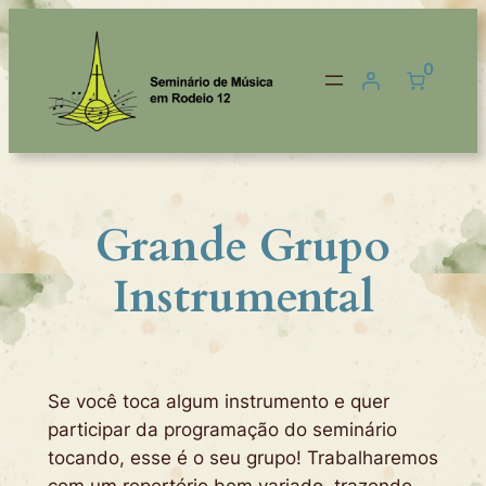
Pular
para
0
o
conteúdo
Grande Grupo
Instrumental
Se você toca algum instrumento e quer
participar da programação do seminário
tocando, esse é o seu grupo! Trabalharemos
com um repertório bem variado, trazendo