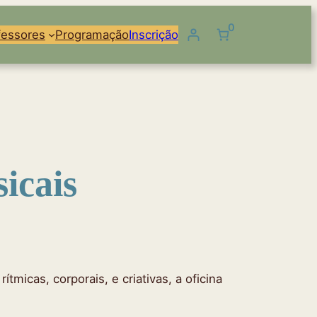
0
fessores
Programação
Inscrição
icais
tmicas, corporais, e criativas, a oficina