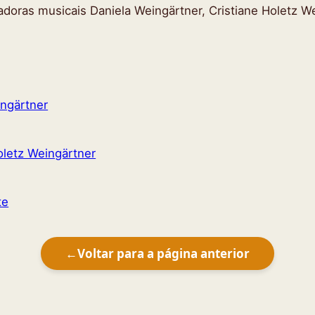
doras musicais Daniela Weingärtner, Cristiane Holetz W
ingärtner
oletz Weingärtner
te
←
Voltar para a página anterior