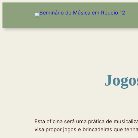
Pular
para
o
conteúdo
Jogo
Esta oficina será uma prática de musicaliza
visa propor jogos e brincadeiras que tenh